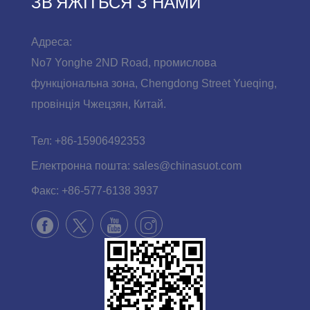
ЗВ'ЯЖІТЬСЯ З НАМИ
Адреса:
No7 Yonghe 2ND Road, промислова
функціональна зона, Chengdong Street Yueqing,
провінція Чжецзян, Китай.
Тел:
+86-15906492353
Електронна пошта:
sales@chinasuot.com
Факс:
+86-577-6138 3937