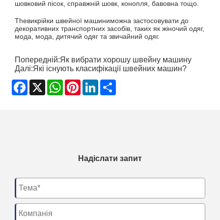
шовковий пісок, справжній шовк, конопля, бавовна тощо.
The
викрійки швейної машини
можна застосовувати до
декоративних транспортних засобів, таких як жіночий одяг,
мода, мода, дитячий одяг та звичайний одяг.
Попередній:
Як вибрати хорошу швейну машину
Далі:
Які існують класифікації швейних машин?
Facebook
X
WhatsApp
Pinterest
LinkedIn
Share
Надіслати запит