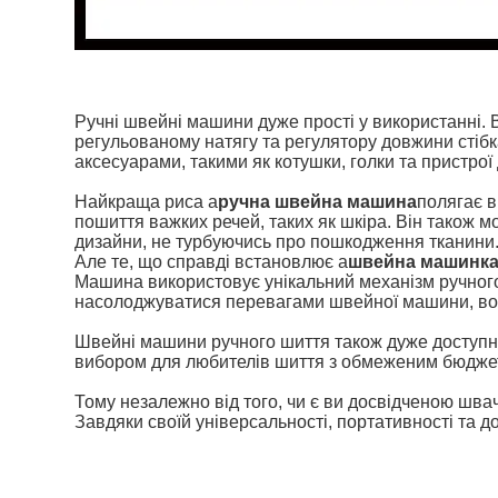
Ручні швейні машини дуже прості у використанні. В
регульованому натягу та регулятору довжини стібка
аксесуарами, такими як котушки, голки та пристро
Найкраща риса a
ручна швейна машина
полягає в
пошиття важких речей, таких як шкіра. Він також 
дизайни, не турбуючись про пошкодження тканини
Але те, що справді встановлює a
швейна машинка
Машина використовує унікальний механізм ручного 
насолоджуватися перевагами швейної машини, водн
Швейні машини ручного шиття також дуже доступні
вибором для любителів шиття з обмеженим бюджето
Тому незалежно від того, чи є ви досвідченою швач
Завдяки своїй універсальності, портативності та 