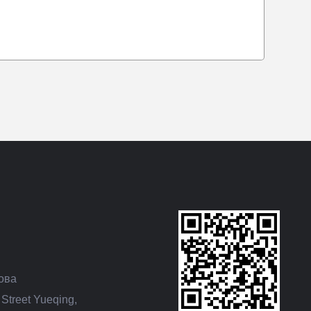
И
ова
Street Yueqing,