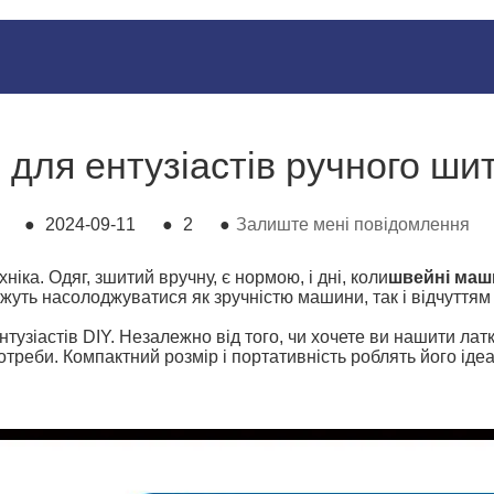
для ентузіастів ручного ш
●
2024-09-11
●
2
●
Залиште мені повідомлення
ніка. Одяг, зшитий вручну, є нормою, і дні, коли
швейні маш
ть насолоджуватися як зручністю машини, так і відчуттям 
зіастів DIY. Незалежно від того, чи хочете ви нашити латк
треби. Компактний розмір і портативність роблять його іде