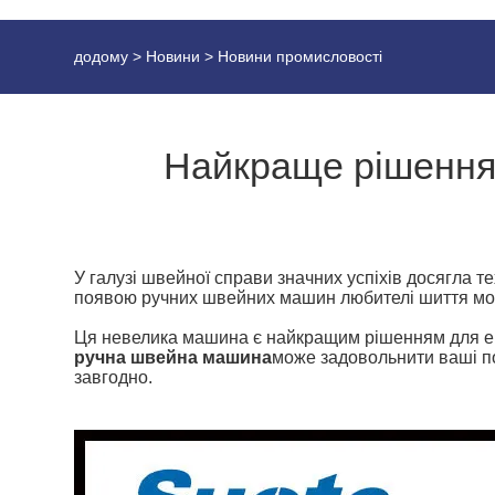
додому
>
Новини
>
Новини промисловості
Найкраще рішення 
У галузі швейної справи значних успіхів досягла тех
появою ручних швейних машин любителі шиття можу
Ця невелика машина є найкращим рішенням для енту
ручна швейна машина
може задовольнити ваші по
завгодно.