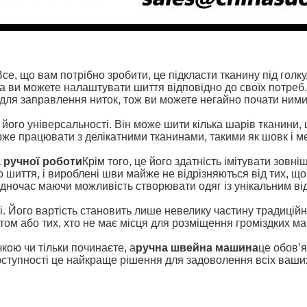
се, що вам потрібно зробити, це підкласти тканину під голку
 ви можете налаштувати шиття відповідно до своїх потреб. К
ї для заправлення ниток, тож ви можете негайно почати ними
 його універсальності. Він може шити кілька шарів тканини,
може працювати з делікатними тканинами, такими як шовк і 
.
 ручної роботи
Крім того, це його здатність імітувати зовніш
шиття, і вироблені шви майже не відрізняються від тих, щ
очас маючи можливість створювати одяг із унікальним від
. Його вартість становить лише невелику частину традицій
м або тих, хто не має місця для розміщення громіздких м
кою чи тільки починаєте, a
ручна швейна машина
це обов’я
доступності це найкраще рішення для задоволення всіх ваших