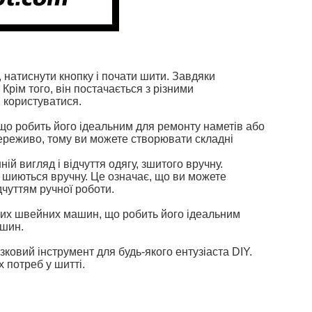
, натиснути кнопку і почати шити. Завдяки
рім того, він постачається з різними
 користуватися.
 що робить його ідеальним для ремонту наметів або
мереживо, тому ви можете створювати складні
ній вигляд і відчуття одягу, зшитого вручну.
о шиються вручну. Це означає, що ви можете
чуттям ручної роботи.
них швейних машин, що робить його ідеальним
ашин.
зковий інструмент для будь-якого ентузіаста DIY.
 потреб у шитті.