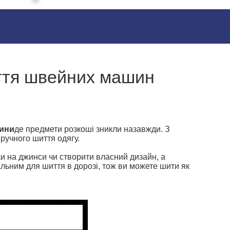
иття швейних машин
ини
де предмети розкоші зникли назавжди. З
ручного шиття одягу.
и на джинси чи створити власний дизайн, a
альним для шиття в дорозі, тож ви можете шити як