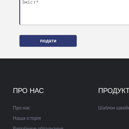
подати
ПРО НАС
ПРОДУК
Про нас
Шаблон швей
Наша історія
Виробниче обладнання