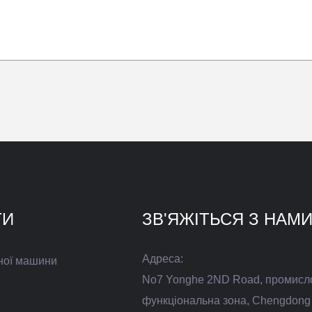
ТИ
ЗВ'ЯЖІТЬСЯ З НАМ
Адреса:
ної машини
No7 Yonghe 2ND Road, промисл
функціональна зона, Chengdong 