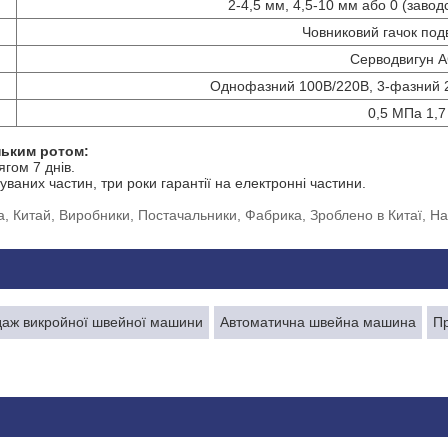
2-4,5 мм, 4,5-10 мм або 0 (заво
Човниковий гачок подв
Серводвигун 
Однофазний 100В/220В, 3-фазний 
0,5 МПа 1,7
ньким ротом
:
гом 7 днів.
уваних частин, три роки гарантії на електронні частини.
 Китай, Виробники, Постачальники, Фабрика, Зроблено в Китаї, Най
аж викройної швейної машини
Автоматична швейна машина
П