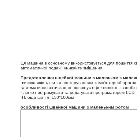
Ця машина в основному використовується для пошиття сп
автоматичної подачі, уникайте зміщення.
Представлення швейної машини з малюнком з мален
·висока якість шиття під керуванням комп'ютерної програ
·автоматичне затискання підвищує ефективність і запобіга
· легко програмувати та редагувати програматором LCD.
·Площа шиття: 130*100мм
особливості
швейної машини з маленьким ротом