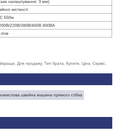
дське налаштування: 3 мм)
ійної місткості
AC 550w
200В/220В/380В/400В 400ВА
 л/хв
краще, Для продажу, Тип брата, Купити, Ціна, Сервіс,
ромислова швейна машина прямого стібка