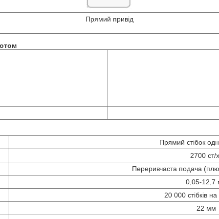
Прямий привід
ротом
Прямий стібок одн
2700 ст/
Переривчаста подача (плю
0,05-12,7
20 000 стібків на
22 мм