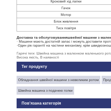
Кроковий хід лапки
Гачок
Мотор
Блок живлення
Тиск повітря
Доставка та обслуговування
швейної машини з мале
· Машини мають достатній запас і можуть доставити протя
·Один рік гарантії на частини механізму, крім швидкознош
Гарячі теги: Швейна машина з малюнком маленького рота,
Висока якість, В наявності
Тег продукту
Обладнання швейної машини з невеликим ротом
Прод
Швейна машина з подачею голки
Пов'язана категорія