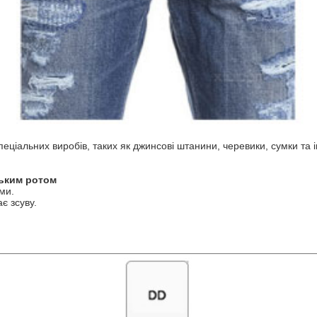
еціальних виробів, таких як джинсові штанини, черевики, сумки та
ьким ротом
ми.
є зсуву.