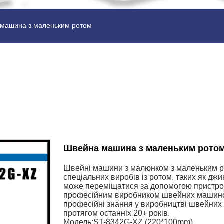
машина з маленьким ротом
Швейна машина з маленьким рото
Швейні машини з малюнком з маленьким р
спеціальних виробів із ротом, таких як джи
може переміщатися за допомогою пристрою
професійним виробником швейних машинок
професійні знання у виробництві швейних
протягом останніх 20+ років.
Модель:ST-8342G-XZ (220*100mm)