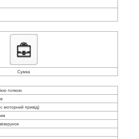
Сумка
ією голкою
хв
с моторний привід)
 мм
 візерунок