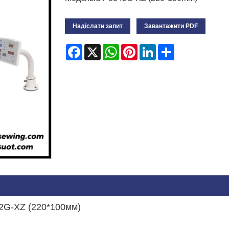
Надіслати запит
Завантажити PDF
Facebook
X
WhatsApp
Pinterest
LinkedIn
Share
2G-XZ (220*100мм)